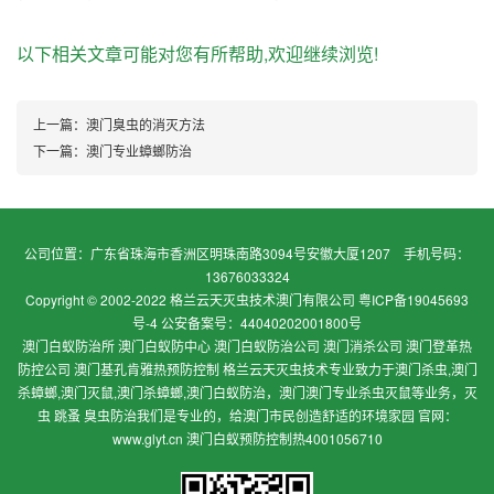
以下相关文章可能对您有所帮助,欢迎继续浏览!
上一篇：
澳门臭虫的消灭方法
下一篇：
澳门专业蟑螂防治
公司位置：广东省珠海市香洲区明珠南路3094号安徽大厦1207 手机号码：
13676033324
Copyright © 2002-2022 格兰云天灭虫技术澳门有限公司
粤ICP备19045693
号-4 公安备案号：44040202001800号
澳门白蚁防治所 澳门白蚁防中心 澳门白蚁防治公司 澳门消杀公司 澳门登革热
防控公司 澳门基孔肯雅热预防控制 格兰云天灭虫技术专业致力于澳门杀虫,澳门
杀蟑螂,澳门灭鼠,澳门杀蟑螂,澳门白蚁防治，澳门澳门专业杀虫灭鼠等业务，灭
虫 跳蚤 臭虫防治我们是专业的，给澳门市民创造舒适的环境家园 官网：
www.glyt.cn 澳门白蚁预防控制热4001056710