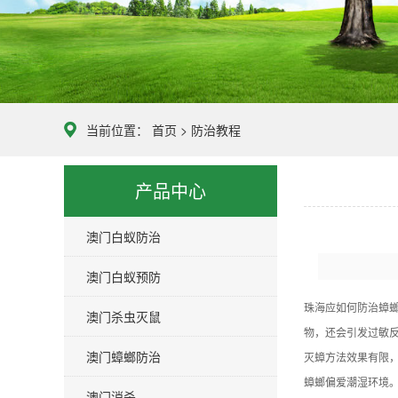
当前位置：
首页
>
防治教程
产品中心
澳门白蚁防治
澳门白蚁预防
珠海应如何防治蟑螂
澳门杀虫灭鼠
物，还会引发过敏
澳门蟑螂防治
灭蟑方法效果有限，
蟑螂偏爱潮湿环境
澳门消杀