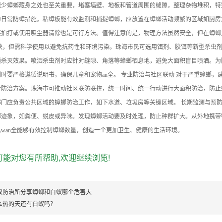
少蟑螂藏身之处也至关重要，堵塞墙壁、地板和管道周围的缝隙，整理杂物堆积，特别
为日常防蟑措施。粘蟑板能有效监测和捕捉蟑螂，应放置在蟑螂活动频繁的区域如厨房
接拍打或使用吸尘器清除也是可行方法。值得注意的是，物理方法虽然安全，但在蟑螂
效快，但需科学使用以避免抗药性和环境污染。珠海市民可选用饵剂、胶饵等新型杀虫
锁杀灭效果。喷洒杀虫剂时应针对缝隙、角落等蟑螂栖息地，避免大面积盲目喷洒。为
时要严格遵循说明书，确保儿童和宠物an全。 专业防治与社区联动 对于严重蟑螂
合防治方案。珠海市可推动社区联防联控，统一时间、统一行动进行大面积防治，防止
门应负责公共区域的蟑螂防治工作，如下水道、垃圾房等关键区域。 长期监测与预防
螂迹象，如粪便、蜕皮或异味。发现蟑螂活动要及时处理，防止种群扩大。从外地携带
wan全能够有效控制蟑螂数量，创造一个更加卫生、健康的生活环境。
能对您有所帮助,欢迎继续浏览!
蚁防治所分享蟑螂和白蚁哪个危害大
么热的天还有白蚁吗？