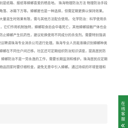
是纸箱、报纸等蟑螂喜爱的栖息地。 珠海物理防治方法 物理防治手段
角落、冰箱下方等。蟑螂屋也是一种选择，但需定期更换以保持效果。
大量滋生时效果有限，需与其他方法配合使用。 化学防治：科学使用杀
剂，它们作用机制独特，蟑螂取食后会中毒死亡，其他蟑螂接触尸体也会
防止蟑螂产生抗药性，建议轮换使用不同成分的杀虫剂。需要特别强调
，建议聘请珠海专业消杀公司进行处理。珠海专业人员能准确识别蟑螂种类
蟑螂在不同住户间迁移。社区还可定期组织防治知识讲座，提高居民防
 蟑螂防治不是一劳永逸的工作，需要长期监测和维护。珠海居民应定期
物品回家时要仔细检查，避免无意中引入蟑螂。通过持续的环境管理和
在
线
客
服