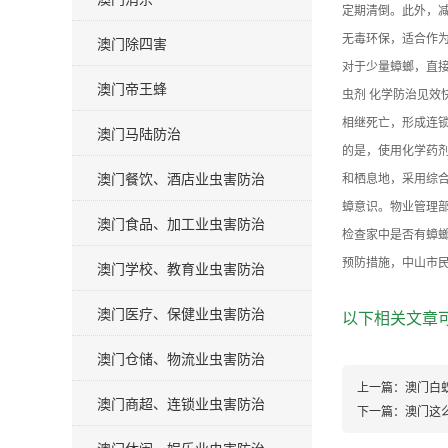
定期清倒。此外，减
无毒环保，适合作
澳门除四害
对于少量蟑螂，直
澳门帝王蜂
虫剂 化学防治见
相继死亡，形成连
澳门马陆防治
的是，使用化学药剂
澳门餐饮、酒店业虫害防治
和栖息地，采用综
蟑意识。物业管理部
澳门食品、加工业虫害防治
检查家中是否有蟑
预防措施，中山市民
澳门学校、教育业虫害防治
澳门医疗、保健业虫害防治
以下相关文章可
澳门仓储、物流业虫害防治
上一篇：
澳门白
澳门商超、连锁业虫害防治
下一篇：
澳门这