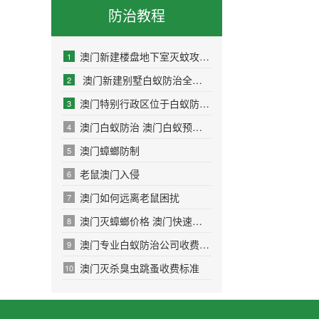
防治教程
澳门新建楼盘地下室灭蚊攻略：科学消杀让业
1
澳门新建别墅白蚁防治全攻略：守护理想家
2
澳门特别行政区位于白蚁防治全攻略：守护家
3
澳门白蚁防治 澳门白蚁预防公司
4
澳门蟑螂防制
5
老鼠澳门入侵
6
澳门如何远离老鼠困扰
7
澳门灭蟑螂价格 澳门快速消杀除四害
8
澳门专业白蚁防治公司收费标准
9
澳门灭杀臭虫跳蚤收费标准
10