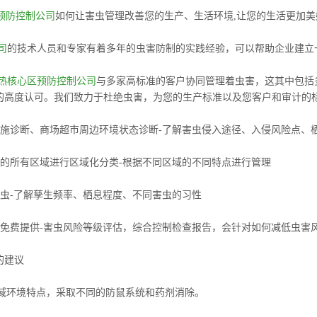
预防控制公司
如何让害虫管理改善您的生产、生活环境,让您的生活更加美
司
的技术人员和专家有着多年的虫害防制的实践经验，可以帮助企业建立
热核心区预防控制公司
与多家高标准的客户协同管理着虫害，这其中包括
的高度认可。我们致力于杜绝虫害，为您的生产标准以及您客户和审计的
设施诊断、商场超市周边环境状态诊断-了解害虫侵入途径、入侵风险点、
内的所有区域进行区域化分类-根据不同区域的不同特点进行管理
害虫-了解孳生频率、栖息程度、不同害虫的习性
方免费提供-害虫风险等级评估，综合控制检查报告，会针对如何减低虫害
的建议
区域环境特点，采取不同的防鼠系统和药剂消除。