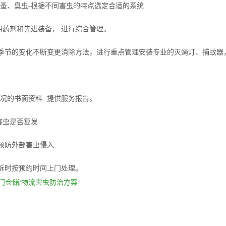
跳蚤、臭虫-根据不同害虫的特点选定合适的系统
用药剂和先进装备， 进行综合管理。
随着季节的变化不断变更消除方法，进行重点管理安装专业的灭蝇灯、捕蚊器
况的书面资料- 提供服务报告。
害虫是否复发
 预防外部害虫侵入
 投诉时按预约时间上门处理。
门
仓储/物流害虫防治方案