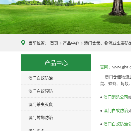
当前位置：
首页
>
产品中心
>
澳门仓储、物流业虫害防
产品中心
官网：
www.glyt.
澳门白蚁防治
澳门
仓储物流
鼠、蟑螂、蚂蚁
澳门白蚁预防
●
澳门消杀公司
澳门杀虫灭鼠
●
澳门白蚁防治
澳门蟑螂防治
●
澳门白蚁防治
澳门消杀