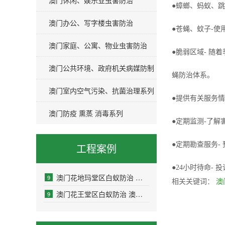
澳门休闲、娱乐业虫害防治
●蟑螂、蚂蚁、
澳门办公、写字楼虫害防治
●苍蝇、蚊子-使
澳门家庭、公寓、物业虫害防治
●脆弱区域- 
澳门公共环境、政府机关病媒防制
蝇防治体系。
澳门室内空气污染、抗菌治理系列
●提供有关服务情
澳门防疫 熏蒸 消毒系列
●定期监测-了解
●定期勘查服务-
工程案例
●24小时待命-
澳门花地玛堂区白蚁防治 澳门花地玛堂区白
9
相关关键词：
澳
澳门花王堂区白蚁防治 澳门花王堂区白蚁预
9