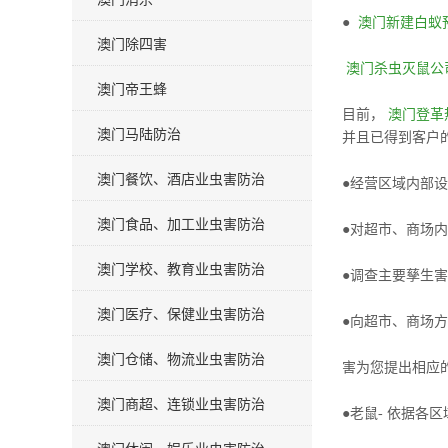
●
澳门新建白蚁
澳门除四害
澳门杀虫灭鼠公
澳门帝王蜂
目前，
澳门登革
澳门马陆防治
并且已得到客户
澳门餐饮、酒店业虫害防治
●经营区域内部
澳门食品、加工业虫害防治
●对超市、商场
澳门学校、教育业虫害防治
●调查主要孳生
澳门医疗、保健业虫害防治
●向超市、商场
澳门仓储、物流业虫害防治
害为您提出相应
澳门商超、连锁业虫害防治
●老鼠- 依据各