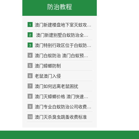
防治教程
澳门新建楼盘地下室灭蚊攻略：科学消杀让业
1
澳门新建别墅白蚁防治全攻略：守护理想家
2
澳门特别行政区位于白蚁防治全攻略：守护家
3
澳门白蚁防治 澳门白蚁预防公司
4
澳门蟑螂防制
5
老鼠澳门入侵
6
澳门如何远离老鼠困扰
7
澳门灭蟑螂价格 澳门快速消杀除四害
8
澳门专业白蚁防治公司收费标准
9
澳门灭杀臭虫跳蚤收费标准
10