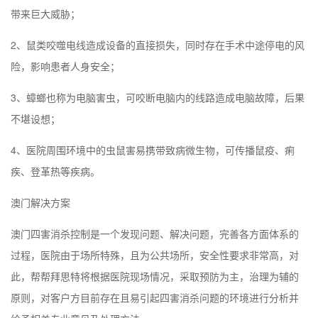
带来巨大威胁；
2、鼠类咬噬电线造成设备的直接损失，同时存在手术中途停电的风
险，影响患者人身安全；
3、蟑螂也称为电脑害虫，可咬断电脑内的线路造成电脑故障，后果
不堪设想；
4、医院周围环境中的虫鼠害易携带致病微生物，可传播鼠疫、痢
疾、登革热等疾病。
澳门
解决方案
澳门
四害消杀控制是一个发现问题、解决问题，完善各方面体系的
过程，医院由于场所特殊，且为公共场所，安全性要求非常高，对
此，帮帮拜思特将根据医院现场情况，采取预防为主，治理为辅的
原则，对客户方目前存在且易引起四害消杀问题的环境进行分析并