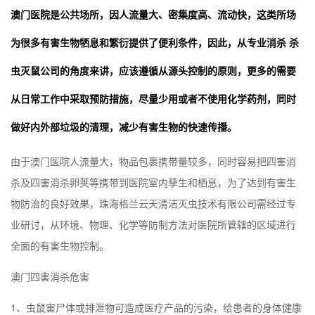
澳门医院是公共场所，因人流量大、密集度高、流动快，这类所场
为很多有害生物牺息和繁衍提供了便利条件，因此，从专业消杀 杀
虫灭鼠公司的角度来讲，应该遵循从源头控制的原则，更多的需要
从日常工作中采取预防措施，尽量少用或者不使用化学药剂，同时
做好内外部垃圾的清理，减少有害生物的快速传播。
由于
澳门
医院人流量大，物品包裹携带量较多，同时容易把四害消
杀及四害消杀卵荚等携带到医院室内孳生和栖息，为了达到有害生
物防治的良好效果，珠海格兰云天清洁灭虫技术有限公司需经过专
业研讨，从环境、物理、化学等防制方法对医院所管辖的区域进行
全面的有害生物控制。
澳门
四害消杀危害
1、虫鼠害尸体或排泄物可造成医疗产品的污染，给患者的身体健康