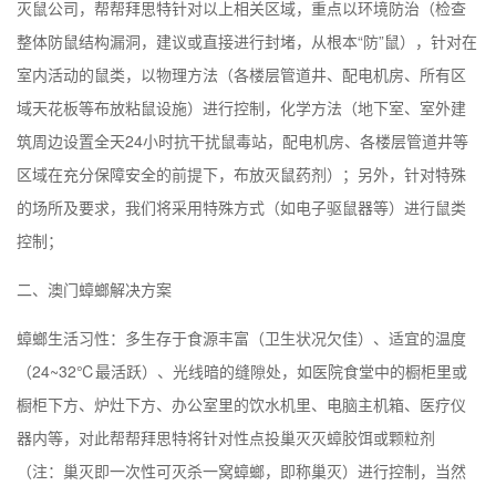
灭鼠公司，帮帮拜思特针对以上相关区域，重点以环境防治（检查
整体防鼠结构漏洞，建议或直接进行封堵，从根本“防”鼠），针对在
室内活动的鼠类，以物理方法（各楼层管道井、配电机房、所有区
域天花板等布放粘鼠设施）进行控制，化学方法（地下室、室外建
筑周边设置全天24小时抗干扰鼠毒站，配电机房、各楼层管道井等
区域在充分保障安全的前提下，布放灭鼠药剂）；另外，针对特殊
的场所及要求，我们将采用特殊方式（如电子驱鼠器等）进行鼠类
控制；
二、
澳门
蟑螂解决方案
蟑螂生活习性：多生存于食源丰富（卫生状况欠佳）、适宜的温度
（24~32℃最活跃）、光线暗的缝隙处，如医院食堂中的橱柜里或
橱柜下方、炉灶下方、办公室里的饮水机里、电脑主机箱、医疗仪
器内等，对此帮帮拜思特将针对性点投巢灭灭蟑胶饵或颗粒剂
（注：巢灭即一次性可灭杀一窝蟑螂，即称巢灭）进行控制，当然