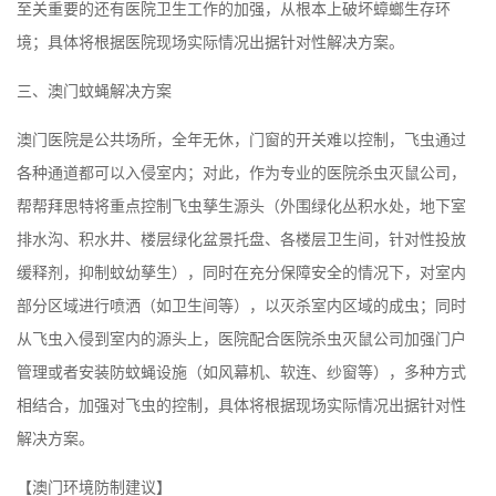
至关重要的还有医院卫生工作的加强，从根本上破坏蟑螂生存环
境；具体将根据医院现场实际情况出据针对性解决方案。
三、
澳门
蚊蝇解决方案
澳门
医院是公共场所，全年无休，门窗的开关难以控制，飞虫通过
各种通道都可以入侵室内；对此，作为专业的医院杀虫灭鼠公司，
帮帮拜思特将重点控制飞虫孳生源头（外围绿化丛积水处，地下室
排水沟、积水井、楼层绿化盆景托盘、各楼层卫生间，针对性投放
缓释剂，抑制蚊幼孳生），同时在充分保障安全的情况下，对室内
部分区域进行喷洒（如卫生间等），以灭杀室内区域的成虫；同时
从飞虫入侵到室内的源头上，医院配合医院杀虫灭鼠公司加强门户
管理或者安装防蚊蝇设施（如风幕机、软连、纱窗等），多种方式
相结合，加强对飞虫的控制，具体将根据现场实际情况出据针对性
解决方案。
【
澳门
环境防制建议】