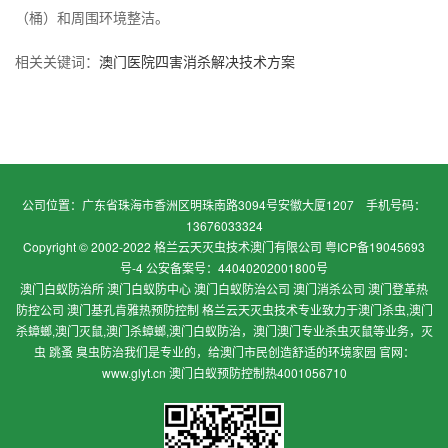
（桶）和周围环境整洁。
相关关键词：
澳门医院四害消杀解决技术方案
公司位置：广东省珠海市香洲区明珠南路3094号安徽大厦1207 手机号码：
13676033324
Copyright © 2002-2022 格兰云天灭虫技术澳门有限公司
粤ICP备19045693
号-4 公安备案号：44040202001800号
澳门白蚁防治所 澳门白蚁防中心 澳门白蚁防治公司 澳门消杀公司 澳门登革热
防控公司 澳门基孔肯雅热预防控制 格兰云天灭虫技术专业致力于澳门杀虫,澳门
杀蟑螂,澳门灭鼠,澳门杀蟑螂,澳门白蚁防治，澳门澳门专业杀虫灭鼠等业务，灭
虫 跳蚤 臭虫防治我们是专业的，给澳门市民创造舒适的环境家园 官网：
www.glyt.cn 澳门白蚁预防控制热4001056710