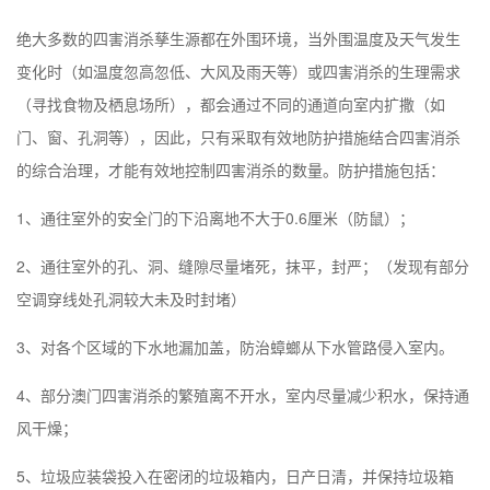
绝大多数的四害消杀孳生源都在外围环境，当外围温度及天气发生
变化时（如温度忽高忽低、大风及雨天等）或四害消杀的生理需求
（寻找食物及栖息场所），都会通过不同的通道向室内扩撒（如
门、窗、孔洞等），因此，只有采取有效地防护措施结合四害消杀
的综合治理，才能有效地控制四害消杀的数量。防护措施包括：
1、通往室外的安全门的下沿离地不大于0.6厘米（防鼠）；
2、通往室外的孔、洞、缝隙尽量堵死，抹平，封严；（发现有部分
空调穿线处孔洞较大未及时封堵）
3、对各个区域的下水地漏加盖，防治蟑螂从下水管路侵入室内。
4、部分
澳门
四害消杀的繁殖离不开水，室内尽量减少积水，保持通
风干燥；
5、垃圾应装袋投入在密闭的垃圾箱内，日产日清，并保持垃圾箱