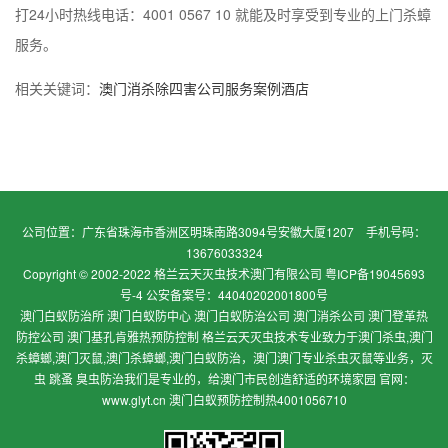
打24小时热线电话：4001 0567 10 就能及时享受到专业的上门杀蟑
服务。
相关关键词：
澳门消杀除四害公司服务案例酒店
公司位置：广东省珠海市香洲区明珠南路3094号安徽大厦1207 手机号码：
13676033324
Copyright © 2002-2022 格兰云天灭虫技术澳门有限公司
粤ICP备19045693
号-4 公安备案号：44040202001800号
澳门白蚁防治所 澳门白蚁防中心 澳门白蚁防治公司 澳门消杀公司 澳门登革热
防控公司 澳门基孔肯雅热预防控制 格兰云天灭虫技术专业致力于澳门杀虫,澳门
杀蟑螂,澳门灭鼠,澳门杀蟑螂,澳门白蚁防治，澳门澳门专业杀虫灭鼠等业务，灭
虫 跳蚤 臭虫防治我们是专业的，给澳门市民创造舒适的环境家园 官网：
www.glyt.cn 澳门白蚁预防控制热4001056710