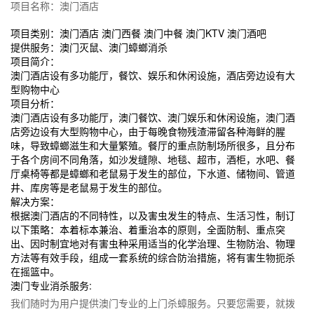
项目名称：
澳
门
酒店
项目类别：
澳
门
酒店
澳
门
西餐
澳
门
中餐
澳
门
KTV
澳
门
酒吧
提供服务：
澳
门
灭鼠、
澳
门
蟑螂消杀
项目简介：
澳
门
酒店设有多功能厅，餐饮、娱乐和休闲设施，酒店旁边设有大
型购物中心
项目分析：
澳
门
酒店设有多功能厅，
澳
门
餐饮、
澳
门
娱乐和休闲设施，
澳
门
酒
店旁边设有大型购物中心，由于每晚食物残渣滞留各种海鲜的腥
味，导致蟑螂滋生和大量繁殖。餐厅的重点防制场所很多，且分布
于各个房间不同角落，如沙发缝隙、地毯、超市，酒柜，水吧、餐
厅桌椅等都是蟑螂和老鼠易于发生的部位，下水道、储物间、管道
井、库房等是老鼠易于发生的部位。
解决方案：
根据
澳
门
酒店的不同特性，以及害虫发生的特点、生活习性，制订
以下策略：本着标本兼治、着重治本的原则，全面防制、重点突
出、因时制宜地对有害虫种采用适当的化学治理、生物防治、物理
方法等有效手段，组成一套系统的综合防治措施，将有害生物扼杀
在摇篮中。
澳
门
专业消杀服务:
我们随时为用户提供
澳
门
专业的上门杀蟑服务。只要您需要，就拨