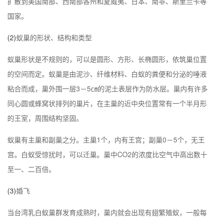
扩散到美国南部、西南部各州和夏威夷、日本、南非、斯里兰卡等
国家。
(2)
蚁巢的形状、结构和类型
蚁巢形状是不规则的，可以是圆形、方形、长椭圆形，依筑巢位置
的空间而定。蚁巢是由泥沙、纤维材料、白蚁的粪便和分泌的唾液
粘合而成，巢外围一层3－5㎝的泥土表层作为防水层。巢内有许多
同心圆或蜂窝状排列的巢片，在主巢的近中央位置常有一个半月形
的王室，周围结构坚固。
蚁巢有主巢和副巢之分。主巢1个，内有王宫；副巢0－5个，无王
宫。白蚁受惊扰时，可以迁巢。巢中CO2的浓度比空气中高出数十
至一、二百倍。
(3)
婚飞
当台湾乳白蚁巢群发育成熟时，巢内就会出现有翅繁殖蚁，一般每