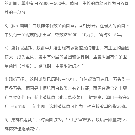
的时间，巢中有白蚁300－500头。菌圃上生长的菌丝可作为白蚁营
养的一部分。
3）多菌圃期：白蚁群体有数个菌圃室，互相分开，在最大的菌圃下
中央有一个泥质的小王室，蚁数达5000－10万头，需时3－5年。
4）巢群成熟期：蚁群中开始出现有翅繁殖蚁的若虫，有王室的菌圃
较大，成为主巢，巢中有分层的菌圃和泥骨架。主巢周围有许多卫
星菌圃（副巢）。婚飞期，主巢附近的地面
出现婚飞孔，这时巢群已历时8－10年，群体蚁数已达几十万头到一
百多万头。菌圃是土栖培菌白蚁类共有的特征，菌圃在适合的土壤
和气候条件下可长出鸡枞菌（也叫荔枝菌）。据观察，
澳门
一般在5
月下旬至8月上旬出现，这种鸡纵菌可作为土栖白蚁蚁巢的指示物。
5）巢群衰老期：此时菌圃减少，空土腔室增多，蚁后产卵量减少，
群体数也逐渐减少。