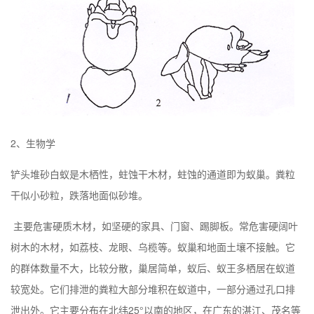
2、生物学
铲头堆砂白蚁是木栖性，蛀蚀干木材，蛀蚀的通道即为蚁巢。粪粒
干似小砂粒，跌落地面似砂堆。
主要危害硬质木材，如坚硬的家具、门窗、踢脚板。常危害硬阔叶
树木的木材，如荔枝、龙眼、乌榄等。蚁巢和地面土壤不接触。它
的群体数量不大，比较分散，巢居简单，蚁后、蚁王多栖居在蚁道
较宽处。它们排泄的粪粒大部分堆积在蚁道中，一部分通过孔口排
泄出外。它主要分布在北纬25°以南的地区，在广东的湛江、茂名等