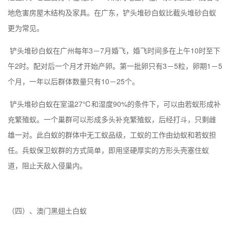
地危害房屋木结构及家具。在广东，铲头堆砂白蚁比截头堆砂白蚁
更为常见。
铲头堆砂白蚁在广州每年3－7月婚飞，婚飞时间多在上午10时至下
午2时。配对后一个月才开始产卵。第一批卵只有3－5粒，卵期1－5
个月，一年以后群体数量只有10－25个。
铲头堆砂白蚁在室温27℃和湿度90%的条件下，可以由若蚁形成补
充繁殖蚁。一个巢群可以形成多头补充繁殖蚁，后经打斗，只剩雌
雄一对。此白蚁的群体中无工蚁品级，工蚁的工作由幼蚁和若蚁担
任。兵蚁保卫蚁群的方式简单，即用坚硬厚实的方形头壳塞住蚁
道，阻止天敌入侵巢内。
（四）、
澳门
黑翅土白蚁