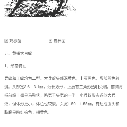
图 鸡枞菌 图 炭棒菌
五、黄翅大白蚁
1、形态特征
兵蚁和工蚁均为二型。大兵蚁头部深黄色，上颚黑色，腹部颜色较
淡。头部宽2.6－3.1㎜，近长方形，上唇有三角形透明尖端。前胸背
板前缘上翘呈马鞍状，略宽于头宽的一半。小兵蚁形态近似大兵
蚁，但体形更小，体色也较淡，头宽1.50－1.55㎜。有翅成虫头和
胸腹呈暗红棕色，翅黄色。