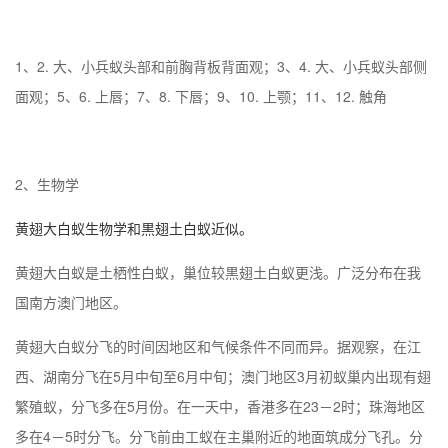
1、2. 大、小兵蚁头部和前胸背板背面观；3、4. 大、小兵蚁头部侧
面观；5、6. 上唇；7、8. 下唇；9、10. 上颚；11、12. 触角
2、生物学
黄翅大白蚁生物学和黒翅土白蚁近似。
黄翅大白蚁是土栖性白蚁，巢位较黒翅土白蚁更浅。广泛分布在我
国南方
澳门
地区。
黄翅大白蚁分飞的时间因地区和气候条件不同而异。据观察，在江
西、湖南分飞在5月中旬至6月中旬；
澳门
地区3月初蚁巢内出现有翅
繁殖蚁，分飞多在5月份。在一天中，香港多在23－2时；珠海地区
多在4－5时分飞。分飞前由工蚁在主巢附近的地面筑成分飞孔。分