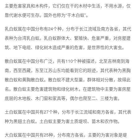
主要危害家具和木构件，它们仅在干的木材中生活，不用水源，仅
靠代谢水便可生存。国外也称为“干木白蚁”。
乳白蚁属在中国分布有24个种，分布于长江流域及南方各省，其代
表种为台湾乳白蚁。乳白蚁群体大、繁殖快、危害严重，对房屋建
筑、地下电缆、绿化树木造成严重的危害，是世界性的大害虫。
散白蚁属在中国分布广泛，共有110个种被描述，北至吉林南到海
南，西至西藏，东至江苏山东均能看到它的踪迹，其代表种为黑胸
散白蚁和黄胸散白蚁。散白蚁不建大型巢，群体相对分散，故得此
名。散白蚁主要危害建筑物和绿化树木，在建筑物中主要为害房屋
底层的木地板、木门窗和家具等，偶尔也爬至二、三楼为害。
土白蚁属在中国共有27个种，分布于长江流域和南方各省，其代表
种为黒翅土白蚁。土白蚁主要为害土质堤坝、苗木和农作物。
大白蚁属在中国共有25种，分布南方各省。主要的为害对象是堤