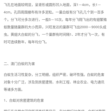
飞孔在地面较明显，呈肾形或圆形凹入地面，深1－4cm，长1－
4cm。孔四周围撤布有许多泥粒。一巢白蚁有分飞孔几个到一百多
个。分飞可分多次进行，一般5－10次。每年分飞翔飞出的有翅繁殖
蚁数量随巢群的大小而异，兴旺发达的巢群可飞出2000－9000头成
虫。黄翅大白蚁的分飞，一个巢群有时间隔1、2年才分飞一次，有
时可连续数年，每年均分飞。
二、
澳门
白蚁的为害
白蚁生活习性复杂，分工明细，组织严密，破坏性强。白蚁的危害
对象十分广泛，涉及到房屋建筑、水利工程、林业农业、电力通讯
等诸多方面。
1、白蚁对房屋建筑的危害
据广东省昆虫研究所调查结果显示，在20世纪70年代，白蚁对我国