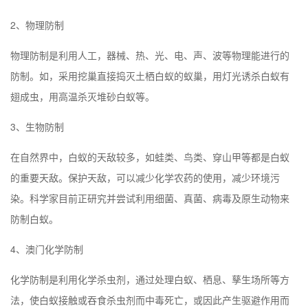
2、物理防制
物理防制是利用人工，器械、热、光、电、声、波等物理能进行的
防制。如，采用挖巢直接捣灭土栖白蚁的蚁巢，用灯光诱杀白蚁有
翅成虫，用高温杀灭堆砂白蚁等。
3、生物防制
在自然界中，白蚁的天敌较多，如蛙类、鸟类、穿山甲等都是白蚁
的重要天敌。保护天敌，可以减少化学农药的使用，减少环境污
染。科学家目前正研究并尝试利用细菌、真菌、病毒及原生动物来
防制白蚁。
4、
澳门
化学防制
化学防制是利用化学杀虫剂，通过处理白蚁、栖息、孳生场所等方
法，使白蚁接触或吞食杀虫剂而中毒死亡，或因此产生驱避作用而