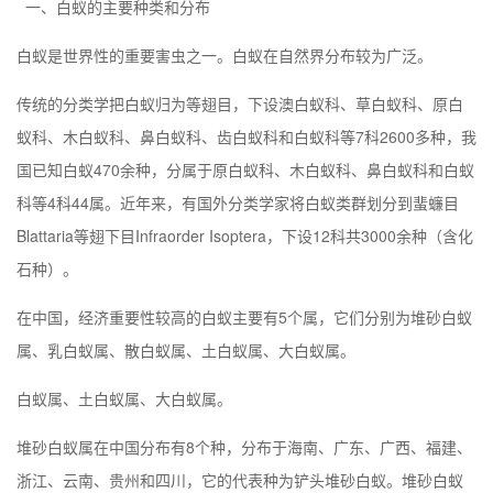
一、白蚁的主要种类和分布
白蚁是世界性的重要害虫之一。白蚁在自然界分布较为广泛。
传统的分类学把白蚁归为等翅目，下设澳白蚁科、草白蚁科、原白
蚁科、木白蚁科、鼻白蚁科、齿白蚁科和白蚁科等7科2600多种，我
国已知白蚁470余种，分属于原白蚁科、木白蚁科、鼻白蚁科和白蚁
科等4科44属。近年来，有国外分类学家将白蚁类群划分到蜚蠊目
Blattaria等翅下目Infraorder Isoptera，下设12科共3000余种（含化
石种）。
在中国，经济重要性较高的白蚁主要有5个属，它们分别为堆砂白蚁
属、乳白蚁属、散白蚁属、土白蚁属、大白蚁属。
白蚁属、土白蚁属、大白蚁属。
堆砂白蚁属在中国分布有8个种，分布于海南、广东、广西、福建、
浙江、云南、贵州和四川，它的代表种为铲头堆砂白蚁。堆砂白蚁