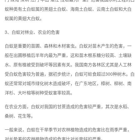
蚁种类有土白蚁属的黑翅土白蚁、海南土白蚁、云南土白蚁和大白
蚁属的黄翅大白蚁。
3、白蚁对林业、农业的危害
白蚁是重要的苗圃、森林和木材害虫。白蚁对苗木产生的危害，一
般在出圃移植后半年内最为严重，这和苗木根系糖分较高、土壤缺
水、原有植被受到破坏等因素有关。我国南方各林区尤其是人工林
受白蚁危害较为普遍，据初步统计，白蚁可蛀食超过300种树木。白
蚁还常常对城市绿化树木造成破坏，在广东地区，樟树、柳树、南
洋杉、大叶榕等树种受蚁害率较高。
在农业方面，白蚁对我国的甘蔗造成的危害较严重，其次是水稻、
桑树、花生等。
一般来说，白蚁在干旱季节对农林植物造成的危害比在雨季严重，
对长势差的农林植物造成的危害比对长势好的严重。