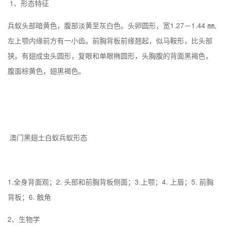
1、形态特征
兵蚁头部暗黄色，腹部淡黄至灰白色。头卵圆形，宽1.27－1.44 ㎜,
左上颚内缘前方有一小齿。前胸背板前缘翘起，似马鞍形，比头部
狭。有翅成虫头圆形，复眼和单眼椭圆形，头胸腹的背面黑褐色，
腹面棕黄色，翅黑褐色。
澳门
黑翅土白蚁兵蚁形态
1.全身背面观；2. 头部和前胸背板侧面；3.上颚；4. 上唇；5. 前胸
背板；6. 触角
2、生物学