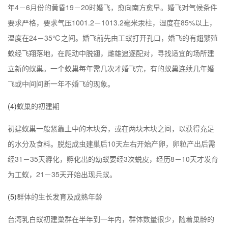
年4－6月份的黄昏19－20时婚飞，愈向南方愈早。婚飞对气候条件
要求严格，要求气压1001.2－1013.2毫米汞柱，湿度在85%以上，
温度在24－35℃之间。婚飞前先由工蚁打开孔口，婚飞的有翅繁殖
蚁经飞翔落地，在爬动中脱翅，雌雄追逐配对，寻找适宜的场所建
立新的蚁巢。一个蚁巢每年需几次才婚飞完，有的蚁巢连续几年婚
飞或中间间断一年不婚飞的现象。
(4)
蚁巢的初建期
初建蚁巢一般紧靠土中的木块旁，或在两块木块之间，以获得充足
的水分及食料。脱翅成虫建巢后10天左右开始产卵，卵粒产出后需
经31－35天孵化，孵化出的幼蚁要经3次蜕皮，经历8－10天才发育
为工蚁，21－35天开始出现兵蚁。
(5)
群体的生长发育及成熟年龄
台湾乳白蚁初建巢群在半年到一年内，群体数量很少，随着巢龄的