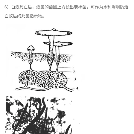
6）白蚁死亡后，蚁巢的菌圃上方长出炭棒菌，可作为水利堤坝防治
白蚁后的死巢指示物。