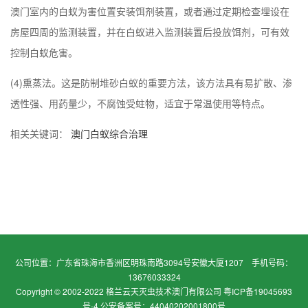
澳门
室内的白蚁为害位置安装饵剂装置，或者通过定期检查埋设在
房屋四周的监测装置，并在白蚁进入监测装置后投放饵剂，可有效
控制白蚁危害。
(4)熏蒸法。这是防制堆砂白蚁的重要方法，该方法具有易扩散、渗
透性强、用药量少，不腐蚀受蛀物，适宜于常温使用等特点。
相关关键词：
澳门白蚁综合治理
公司位置：广东省珠海市香洲区明珠南路3094号安徽大厦1207 手机号码：
13676033324
Copyright © 2002-2022 格兰云天灭虫技术澳门有限公司
粤ICP备19045693
号-4 公安备案号：44040202001800号