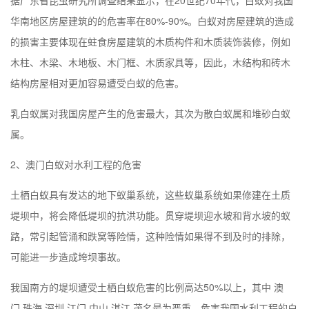
华南地区房屋建筑的的危害率在80%-90%。白蚁对房屋建筑的造成
的损害主要体现在蛀食房屋建筑的木质构件和木质装饰装修，例如
木柱、木梁、木地板、木门框、木质家具等，因此，木结构和砖木
结构房屋相对更加容易遭受白蚁的危害。
乳白蚁属对我国房屋产生的危害最大，其次为散白蚁属和堆砂白蚁
属。
2、
澳门
白蚁对水利工程的危害
土栖白蚁具有发达的地下蚁巢系统，这些蚁巢系统如果修建在土质
堤坝中，将会降低堤坝的抗洪功能。贯穿堤坝迎水坡和背水坡的蚁
路，常引起管涌和跌窝等险情，这种险情如果得不到及时的排除，
可能进一步造成垮坝事故。
我国南方的堤坝遭受土栖白蚁危害的比例高达50%以上，其中
澳
门 珠海 深圳 江门 中山 湛江 茂名
最为严重。危害我国水利工程的白