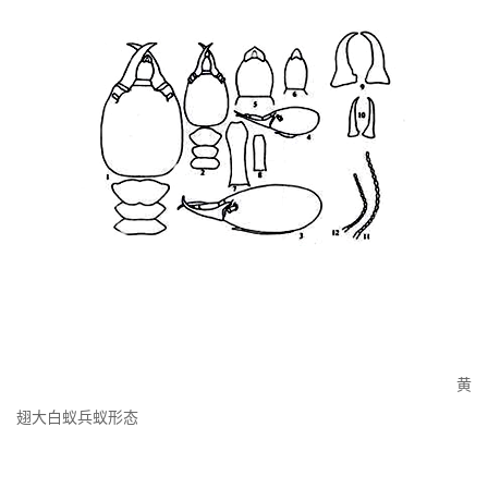
黄
翅大白蚁兵蚁形态