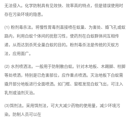
无法侵入。化学防制具有见效快、效率高的特点，但是错误使用时
存在污染环境的隐患。
(1) 粉剂毒杀法。将慢性胃毒剂直接喷在蚁巢、为害处、婚飞孔或蚁
路内，利用白蚁个体间的抚慰习性，使药剂在白蚁群体间互相传
递，从而达到杀死全巢白蚁的目的。粉剂毒杀法是传统的灭蚁方
法，应用面广。
(2) 水剂喷洒法。一般用于防制散白蚁。针对木地板、木踢脚、柱脚
等处喷洒，特别是已危害部位，应作重点喷洒。灭治地板下白蚁需
撬开部分地板进行全面喷洒。如门框、窗框发现白蚁飞出，可注入
乳剂或油剂灭治。
(3)饵剂法。采用饵剂法，可大大减少药物的使用量，减少环境污
染。防制人员可以在