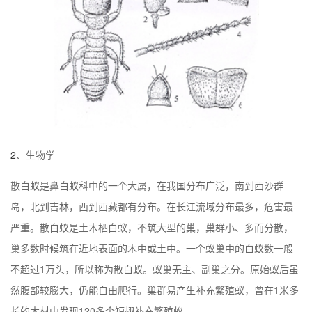
2
、生物学
散白蚁是鼻白蚁科中的一个大属，在我国分布广泛，南到西沙群
岛，北到吉林，西到西藏都有分布。在长江流域分布最多，危害最
严重。散白蚁是土木栖白蚁，不筑大型的巢，巢群小、多而分散，
巢多数时候筑在近地表面的木中或土中。一个蚁巢中的白蚁数一般
不超过1万头，所以称为散白蚁。蚁巢无主、副巢之分。原始蚁后虽
然腹部较膨大，仍能自由爬行。巢群易产生补充繁殖蚁，曾在1米多
长的木材中发现120多个短翅补充繁殖蚁。