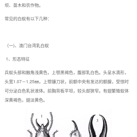
坝、苗木和农作物。
常见的白蚁有以下几种：
（一)、
澳门
台湾乳白蚁
1、形态特征
兵蚁头部和触角浅黄色，上颚黑褐色，腹部乳白色。头呈水滴形，
头宽1.07－1.25㎜，上颚镰刀状，前额中央有发达的额腺，受惊时
可分泌白色乳状液体。前胸背板平坦，较头部狭窄。有翅繁殖蚁体
深黄褐色，翅淡黄色。