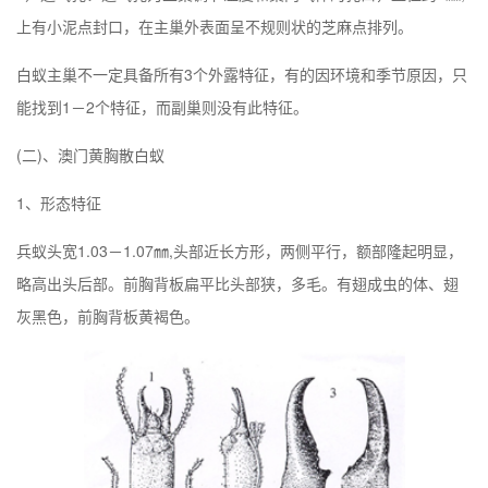
上有小泥点封口，在主巢外表面呈不规则状的芝麻点排列。
白蚁主巢不一定具备所有3个外露特征，有的因环境和季节原因，只
能找到1－2个特征，而副巢则没有此特征。
(二)、
澳门
黄胸散白蚁
1、形态特征
兵蚁头宽1.03－1.07㎜,头部近长方形，两侧平行，额部隆起明显，
略高出头后部。前胸背板扁平比头部狭，多毛。有翅成虫的体、翅
灰黑色，前胸背板黄褐色。