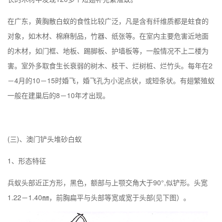
在广东，黄胸散白蚁的食性比较广泛，凡是含有纤维质都是蛀食的
对象，如木材、棉麻制品，竹器、纸张等。在室内主要危害近地面
的木材，如门框、地板、踢脚板、护墙板等，一般情况不上二楼为
害。室外多取食生长衰弱的树木、枝干、烂树桩、烂竹头。每年在2
－4月的10－15时婚飞，婚飞孔为小泥点状，或短条状。有翅繁殖蚁
一般在建巢后的8－10年才出现。
(三)、
澳门
铲头堆砂白蚁
1、形态特征
兵蚁头部近正方形，黑色，额部与上颚交角大于90°,似铲形。头宽
1.22－1.40㎜，前胸扁平与头部等宽或宽于头部(见下图）。