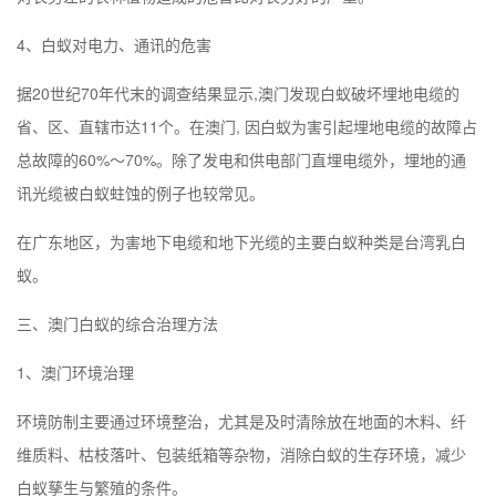
4、白蚁对电力、通讯的危害
据20世纪70年代末的调查结果显示,
澳门
发现白蚁破坏埋地电缆的
省、区、直辖市达11个。在
澳门
, 因白蚁为害引起埋地电缆的故障占
总故障的60%～70%。除了发电和供电部门直埋电缆外，埋地的通
讯光缆被白蚁蛀蚀的例子也较常见。
在广东地区，为害地下电缆和地下光缆的主要白蚁种类是台湾乳白
蚁。
三、
澳门
白蚁的综合治理方法
1、
澳门
环境治理
环境防制主要通过环境整治，尤其是及时清除放在地面的木料、纤
维质料、枯枝落叶、包装纸箱等杂物，消除白蚁的生存环境，减少
白蚁孳生与繁殖的条件。