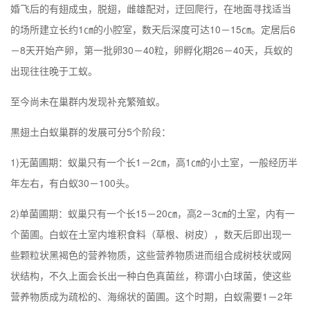
婚飞后的有翅成虫，脱翅，雌雄配对，迂回爬行，在地面寻找适当
的场所建立长约1㎝的小腔室，数天后深度可达10－15㎝。定居后6
－8天开始产卵，第一批卵30－40粒，卵孵化期26－40天，兵蚁的
出现往往晚于工蚁。
至今尚未在巢群内发现补充繁殖蚁。
黒翅土白蚁巢群的发展可分5个阶段：
1)无菌圃期：蚁巢只有一个长1－2㎝，高1㎝的小土室，一般经历半
年左右，有白蚁30－100头。
2)单菌圃期：蚁巢只有一个长15－20㎝，高2－3㎝的土室，内有一
个菌圃。白蚁在土室内堆积食料（草根、树皮），数天后即出现一
些颗粒状黑褐色的营养物质，这些营养物质进而组合成树枝状或网
状结构，不久上面会长出一种白色真菌丝，称谓小白球菌，使这些
营养物质成为疏松的、海绵状的菌圃。这个时期，白蚁需要1－2年