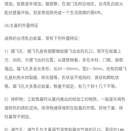
增加，蚁数逐年增加。据观察，在
澳门
及附近地区，台湾乳白蚁从
配对建巢开始，到发育成熟完成一个生活周期约需8年。
(6)主巢的外露特征
成熟的台湾乳白蚁巢，常有下列外露特征：
1）婚飞孔：婚飞孔是有翅繁殖蚁婚飞出去的孔口，常开在蚁巢上
方、向阳、方便飞出的位置，从建筑物看，多在木柱、门框、窗框
墙边。婚飞孔多呈长条形，长20－50mm，宽2－3mm。也有的婚飞
孔是利用木材裂缝、砖灰缝等，形状呈不规则的、肾状和颗粒状
等。婚飞孔大多靠近蚁巢，数量不固定，有几个到十几个不等。
2）排积物：工蚁筑巢时从巢内推出的经加工的物质，一般是灰褐色
或棕色的疏松泥块。排泄物通常堆积在蚁巢的外围，但地下巢、砖
柱巢常不明显。
3）通气孔：通气孔为主巢调节温度和巢内气体的孔口，直径约1㎜,