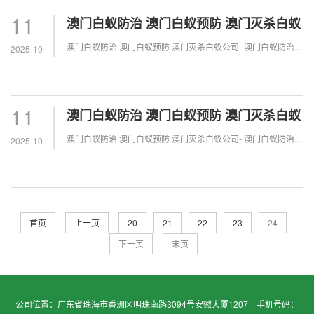
11
澳门白蚁防治 澳门白蚁预防 澳门灭杀白蚁
澳门白蚁防治 澳门白蚁预防 澳门灭杀白蚁公司- 澳门白蚁防治...
2025-10
11
澳门白蚁防治 澳门白蚁预防 澳门灭杀白蚁
澳门白蚁防治 澳门白蚁预防 澳门灭杀白蚁公司- 澳门白蚁防治...
2025-10
首页
上一页
20
21
22
23
24
下一页
末页
公司位置：广东省珠海市香洲区明珠南路3094号安徽大厦1207 手机号码：