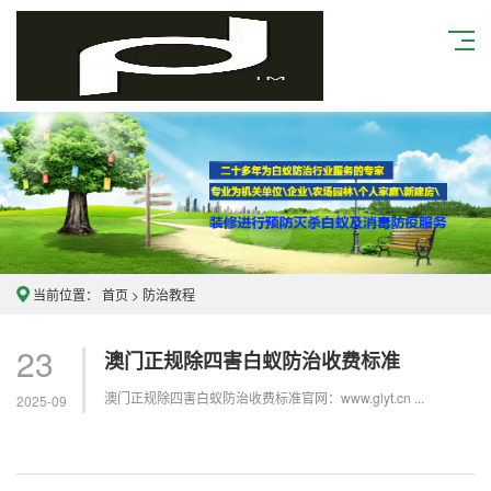
当前位置：
首页
>
防治教程
23
澳门正规除四害白蚁防治收费标准
澳门正规除四害白蚁防治收费标准官网：www.glyt.cn ...
2025-09