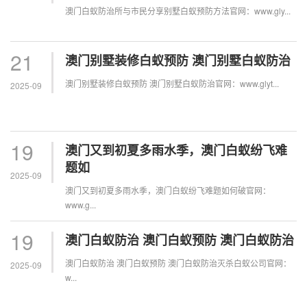
澳门白蚁防治所与市民分享别墅白蚁预防方法官网：www.gly...
21
澳门别墅装修白蚁预防 澳门别墅白蚁防治
澳门别墅装修白蚁预防 澳门别墅白蚁防治官网：www.glyt...
2025-09
19
澳门又到初夏多雨水季，澳门白蚁纷飞难
题如
2025-09
澳门又到初夏多雨水季，澳门白蚁纷飞难题如何破官网：
www.g...
19
澳门白蚁防治 澳门白蚁预防 澳门白蚁防治
澳门白蚁防治 澳门白蚁预防 澳门白蚁防治灭杀白蚁公司官网：
2025-09
w...